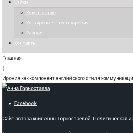
Стихи
Коля в школе
Конкурсные стихотворения
Разное
Контакты
Главная
|
Ирония как компонент английского стиля коммуникац
Facebook
Сайт автора книг Анны Горностаевой. Политическая и