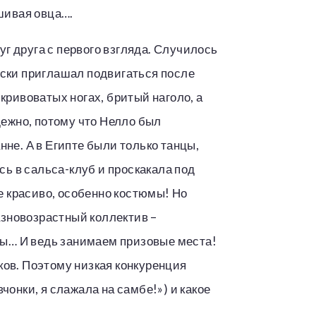
ршивая овца….
г друга с первого взгляда. Случилось
ски приглашал подвигаться после
 кривоватых ногах, бритый наголо, а
дежно, потому что Нелло был
не. А в Египте были только танцы,
ась в сальса-клуб и проскакала под
е красиво, особенно костюмы! Но
азновозрастный коллектив –
пы… И ведь занимаем призовые места!
ков. Поэтому низкая конкуренция
чонки, я слажала на самбе!») и какое