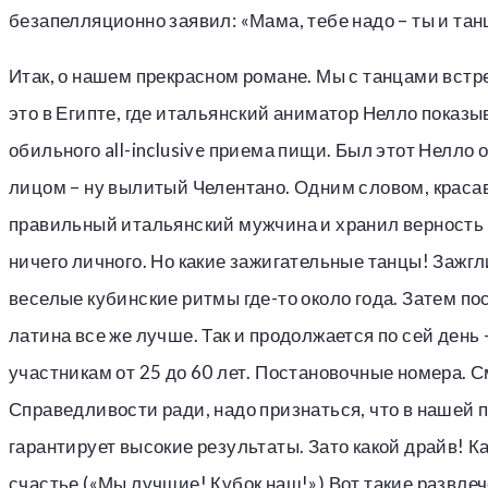
безапелляционно заявил: «Мама, тебе надо – ты и тан
Итак, о нашем прекрасном романе. Мы с танцами встре
это в Египте, где итальянский аниматор Нелло пока
обильного all-inclusive приема пищи. Был этот Нелло 
лицом – ну вылитый Челентано. Одним словом, красав
правильный итальянский мужчина и хранил верность с
ничего личного. Но какие зажигательные танцы! Зажгли
веселые кубинские ритмы где-то около года. Затем п
латина все же лучше. Так и продолжается по сей ден
участникам от 25 до 60 лет. Постановочные номера.
Справедливости ради, надо признаться, что в нашей п
гарантирует высокие результаты. Зато какой драйв! Ка
счастье («Мы лучшие! Кубок наш!») Вот такие развлеч