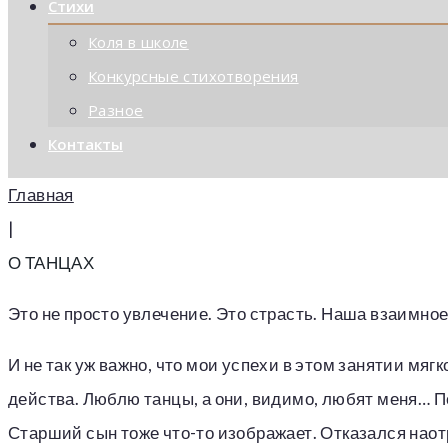
Стихи
Коля в школе
Конкурсные стихотворения
Разное
Контакты
Главная
|
О ТАНЦАХ
Это не просто увлечение. Это страсть. Наша взаимное 
И не так уж важно, что мои успехи в этом занятии мяг
действа. Люблю танцы, а они, видимо, любят меня… П
Старший сын тоже что-то изображает. Отказался наотр