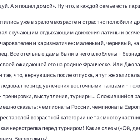
цуй. А я пошел домой». Ну что, в каждой семье есть па
тились уже в зрелом возрасте и страстно полюбили дру
зывал скучающим отдыхающим движения латины и всяче
очарователен и харизматичен: маленький, чернявый, на
ец. Все отельные дамы были в него влюблены – безна
воей ожидающей его на родине Франческе. Или Джован
 так, что, вернувшись после отпуска, я тут же записал
оследовал период увлечения восточными танцами – тож
ь – тренировки, выступления, турниры… Сложившийся р
 Смешно сказать: чемпионаты России, чемпионаты Евро
рестарелой возрастной категории не так много участни
кая нервотрепка перед турниром! Какие слезы («Ой, дев
ения. Весело жить!