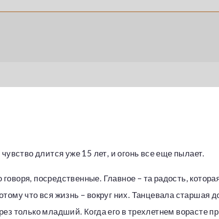
чувство длится уже 15 лет, и огонь все еще пылает.
ко говоря, посредственные. Главное – та радость, котор
отому что вся жизнь – вокруг них. Танцевала старшая 
ез только младший. Когда его в трехлетнем ворасте пр