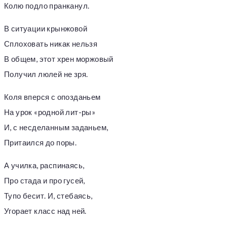
Колю подло пранканул.
В ситуации крынжовой
Сплоховать никак нельзя
В общем, этот хрен моржовый
Получил люлей не зря.
Коля вперся с опозданьем
На урок «родной лит-ры»
И, с несделанным заданьем,
Притаился до поры.
А училка, распинаясь,
Про стада и про гусей,
Тупо бесит. И, стебаясь,
Угорает класс над ней.