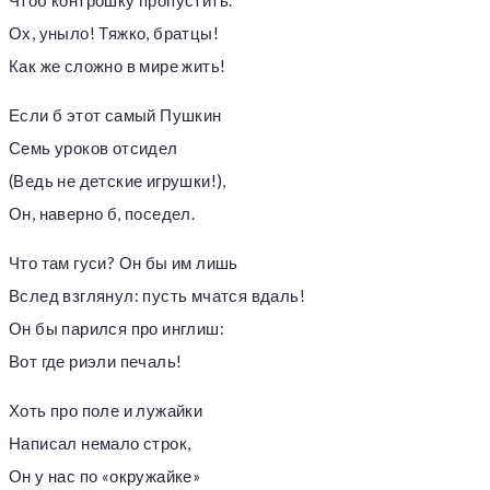
Чтоб контрошку пропустить.
Ох, уныло! Тяжко, братцы!
Как же сложно в мире жить!
Если б этот самый Пушкин
Семь уроков отсидел
(Ведь не детские игрушки!),
Он, наверно б, поседел.
Что там гуси? Он бы им лишь
Вслед взглянул: пусть мчатся вдаль!
Он бы парился про инглиш:
Вот где риэли печаль!
Хоть про поле и лужайки
Написал немало строк,
Он у нас по «окружайке»