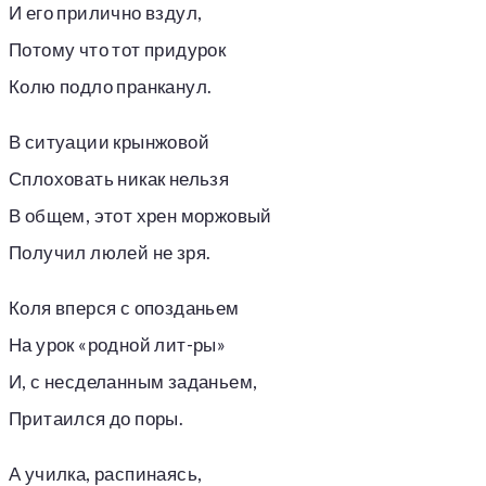
И его прилично вздул,
Потому что тот придурок
Колю подло пранканул.
В ситуации крынжовой
Сплоховать никак нельзя
В общем, этот хрен моржовый
Получил люлей не зря.
Коля вперся с опозданьем
На урок «родной лит-ры»
И, с несделанным заданьем,
Притаился до поры.
А училка, распинаясь,