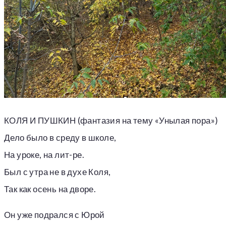
КОЛЯ И ПУШКИН (фантазия на тему «Унылая пора»)
Дело было в среду в школе,
На уроке, на лит-ре.
Был с утра не в духе Коля,
Так как осень на дворе.
Он уже подрался с Юрой