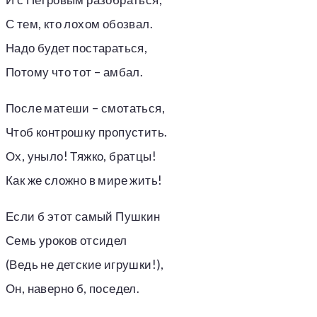
С тем, кто лохом обозвал.
Надо будет постараться,
Потому что тот – амбал.
После матеши – смотаться,
Чтоб контрошку пропустить.
Ох, уныло! Тяжко, братцы!
Как же сложно в мире жить!
Если б этот самый Пушкин
Семь уроков отсидел
(Ведь не детские игрушки!),
Он, наверно б, поседел.