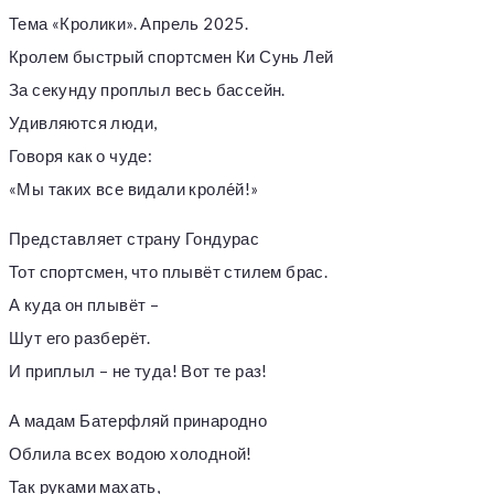
Тема «Кролики». Апрель 2025.
Кролем быстрый спортсмен Ки Сунь Лей
За секунду проплыл весь бассейн.
Удивляются люди,
Говоря как о чуде:
«Мы таких все видали кроле́й!»
Представляет страну Гондурас
Тот спортсмен, что плывёт стилем брас.
А куда он плывёт –
Шут его разберёт.
И приплыл – не туда! Вот те раз!
А мадам Батерфляй принародно
Облила всех водою холодной!
Так руками махать,