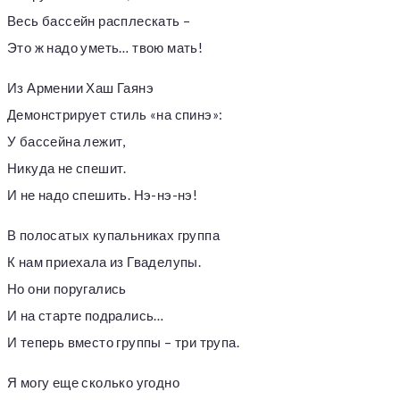
Весь бассейн расплескать –
Это ж надо уметь… твою мать!
Из Армении Хаш Гаянэ
Демонстрирует стиль «на спинэ»:
У бассейна лежит,
Никуда не спешит.
И не надо спешить. Нэ-нэ-нэ!
В полосатых купальниках группа
К нам приехала из Гваделупы.
Но они поругались
И на старте подрались…
И теперь вместо группы – три трупа.
Я могу еще сколько угодно