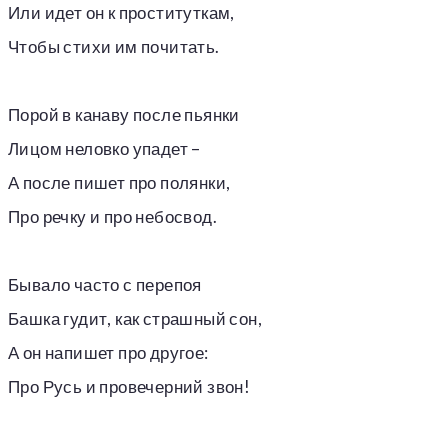
Или идет он к проституткам,
Чтобы стихи им почитать.
Порой в канаву после пьянки
Лицом неловко упадет –
А после пишет про полянки,
Про речку и про небосвод.
Бывало часто с перепоя
Башка гудит, как страшный сон,
А он напишет про другое:
Про Русь и провечерний звон!