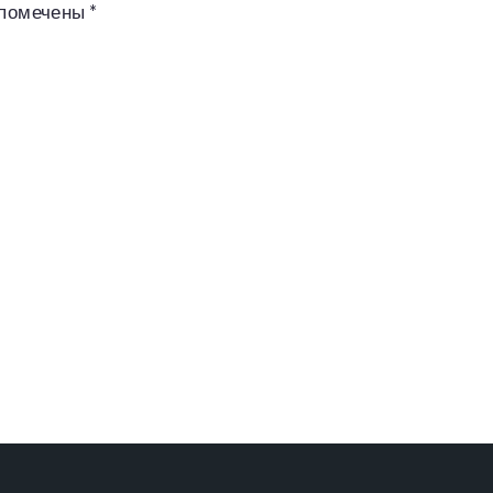
 помечены
*