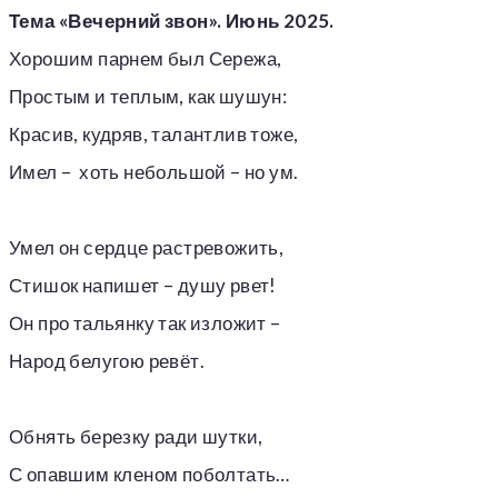
Тема «Вечерний звон». Июнь 2025.
Хорошим парнем был Сережа,
Простым и теплым, как шушун:
Красив, кудряв, талантлив тоже,
Имел – хоть небольшой – но ум.
Умел он сердце растревожить,
Стишок напишет – душу рвет!
Он про тальянку так изложит –
Народ белугою ревёт.
Обнять березку ради шутки,
С опавшим кленом поболтать…