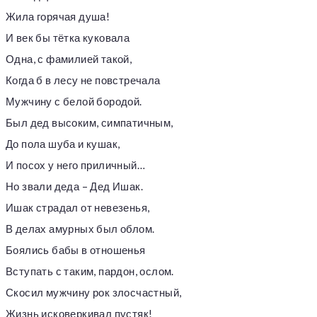
Жила горячая душа!
И век бы тётка куковала
Одна, с фамилией такой,
Когда б в лесу не повстречала
Мужчину с белой бородой.
Был дед высоким, симпатичным,
До пола шуба и кушак,
И посох у него приличный…
Но звали деда – Дед Ишак.
Ишак страдал от невезенья,
В делах амурных был облом.
Боялись бабы в отношенья
Вступать с таким, пардон, ослом.
Скосил мужчину рок злосчастный,
Жизнь исковеркивал пустяк!