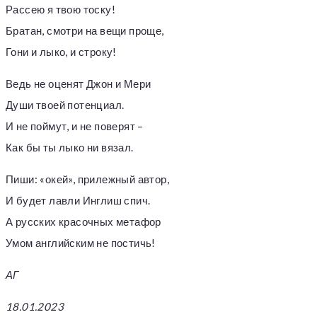
Рассею я твою тоску!
Братан, смотри на вещи проще,
Гони и лыко, и строку!
Ведь не оценят Джон и Мери
Души твоей потенциал.
И не поймут, и не поверят –
Как бы ты лыко ни вязал.
Пиши: «окей», прилежный автор,
И будет лавли Инглиш спич.
А русских красочных метафор
Умом английским не постичь!
АГ
18.01.2023