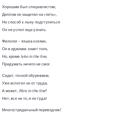
Хорошим был специалистом,
Диплом он защитил на «пять»,
Но способ к лыку подступиться
Он не успел еще узнать.
Филолог – языка хозяин,
Он в идиомах знает толк,
Но, кроме
lyko in the line
,
Придумать ничего не смог.
Сидит, тоской обуреваем,
Уже вспотел он от труда.
А может,
fibre in the line
?
Нет, все не то, и не туда!
Многострадальный переводчик!