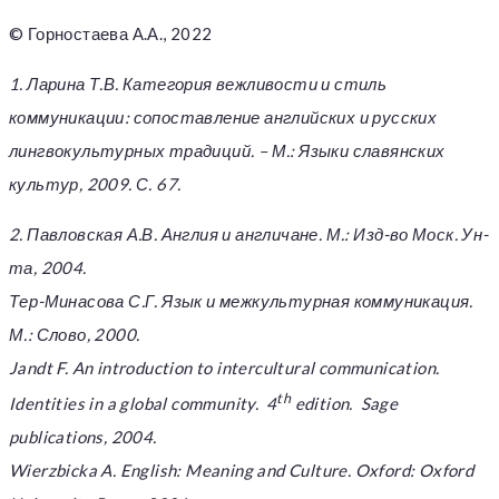
© Горностаева А.А., 2022
1.
Ларина Т.В. Категория вежливости и стиль
коммуникации: сопоставление английских и русских
лингвокультурных традиций. – М.: Языки славянских
культур, 2009. С. 67.
2.
Павловская А.В. Англия и англичане. М.: Изд-во Моск. Ун-
та, 2004.
Тер-Минасова С.Г. Язык и межкультурная коммуникация.
М.: Слово, 2000.
Jandt F. An introduction to intercultural communication.
th
Identities in a global community.
4
edition.
Sage
publications, 2004.
Wierzbicka A. English: Meaning and Culture. Oxford: Oxford