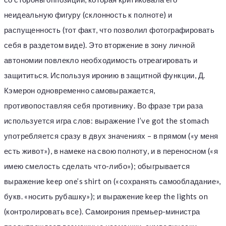
неидеальную фигуру (склонность к полноте) и
распущенность (тот факт, что позволил фотографировать
себя в раздетом виде). Это вторжение в зону личной
автономии повлекло необходимость отреагировать и
защититься. Используя иронию в защитной функции, Д.
Кэмерон одновременно самовыражается,
противопоставляя себя противнику. Во фразе три раза
используется игра слов: выражение I’ve got the stomach
употребляется сразу в двух значениях – в прямом («у меня
есть живот»), в намеке на свою полноту, и в переносном («я
имею смелость сделать что-либо»); обыгрывается
выражение keep one’s shirt on («сохранять самообладание»,
букв. «носить рубашку»); и выражение keep the lights on
(контролировать все). Самоирония премьер-министра