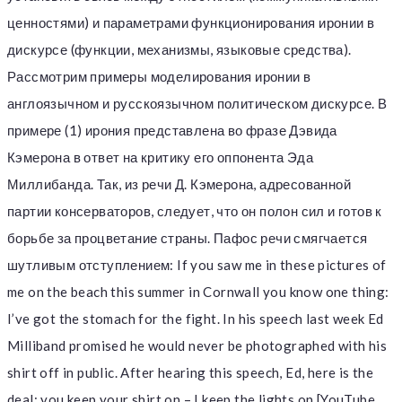
ценностями) и параметрами функционирования иронии в
дискурсе (функции, механизмы, языковые средства).
Рассмотрим примеры моделирования иронии в
англоязычном и русскоязычном политическом дискурсе. В
примере (1) ирония представлена во фразе Дэвида
Кэмерона в ответ на критику его оппонента Эда
Миллибанда. Так, из речи Д. Кэмерона, адресованной
партии консерваторов, следует, что он полон сил и готов к
борьбе за процветание страны. Пафос речи смягчается
шутливым отступлением: If you saw me in these pictures of
me on the beach this summer in Cornwall you know one thing:
I’ve got the stomach for the fight. In his speech last week Ed
Milliband promised he would never be photographed with his
shirt off in public. After hearing this speech, Ed, here is the
deal: you keep your shirt on – I keep the lights on [YouTube.