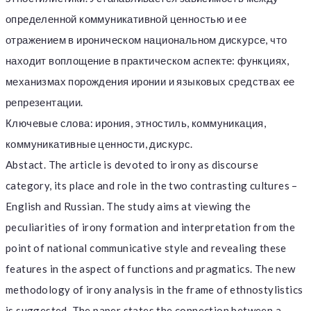
определенной коммуникативной ценностью и ее
отражением в ироническом национальном дискурсе, что
находит воплощение в практическом аспекте: функциях,
механизмах порождения иронии и языковых средствах ее
репрезентации.
Ключевые слова: ирония, этностиль, коммуникация,
коммуникативные ценности, дискурс.
Abstact. The article is devoted to irony as discourse
category, its place and role in the two contrasting cultures –
English and Russian. The study aims at viewing the
peculiarities of irony formation and interpretation from the
point of national communicative style and revealing these
features in the aspect of functions and pragmatics. The new
methodology of irony analysis in the frame of ethnostylistics
is suggested. The paper states the connection between a