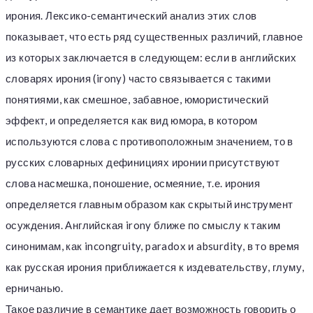
ирония. Лексико-семантический анализ этих слов
показывает, что есть ряд существенных различий, главное
из которых заключается в следующем: если в английских
словарях ирония (irony) часто связывается с такими
понятиями, как смешное, забавное, юмористический
эффект, и определяется как вид юмора, в котором
используются слова с противоположным значением, то в
русских словарных дефинициях иронии присутствуют
слова насмешка, поношение, осмеяние, т.е. ирония
определяется главным образом как скрытый инструмент
осуждения. Английская irony ближе по смыслу к таким
синонимам, как incongruity, paradox и absurdity, в то время
как русская ирония приближается к издевательству, глуму,
ерничанью.
Такое различие в семантике дает возможность говорить о